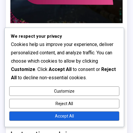
Quelles sont les
We respect your privacy
meilleures pratiques pour
Cookies help us improve your experience, deliver
personalized content, and analyze traffic. You can
une activation de code
choose which cookies to allow by clicking
Customize
. Click
Accept All
to consent or
Reject
réussie ?
All
to decline non-essential cookies.
Une activation de code réussie nécessite de suivre
Customize
des meilleures pratiques spécifiques pour garantir un
Reject All
processus fluide. Respecter ces directives peut
minimiser les erreurs et améliorer la sécurité lors de
Accept All
l’activation.